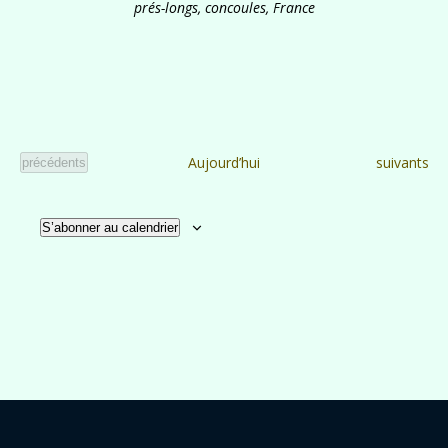
prés-longs, concoules, France
Évènement
Aujourd’hui
suivants
Évènements
précédents
S’abonner au calendrier