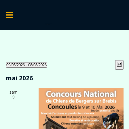
Évènements
Nav
Na
09/05/2026
 - 
08/08/2026
Liste
Sélectionnez
de
par
une
mai 2026
vu
cons
date.
Év
sam
9