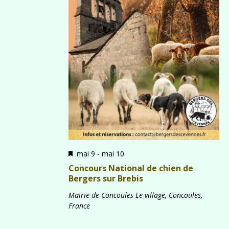
Mis
mai 9
-
mai 10
en
Concours National de chien de
avant
Bergers sur Brebis
Mairie de Concoules
Le village, Concoules,
France