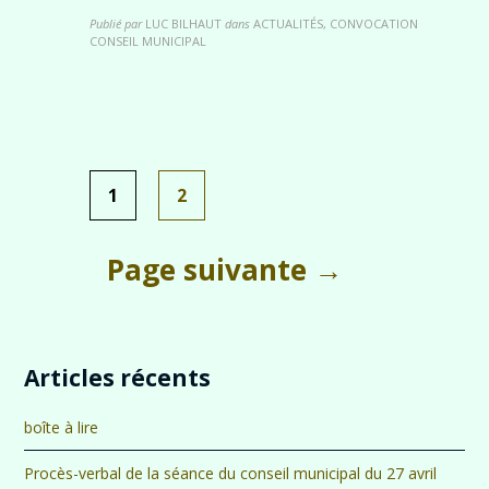
Publié par
LUC BILHAUT
dans
ACTUALITÉS, CONVOCATION
CONSEIL MUNICIPAL
1
2
Pagination
des
Page suivante →
publications
Articles récents
boîte à lire
Procès-verbal de la séance du conseil municipal du 27 avril