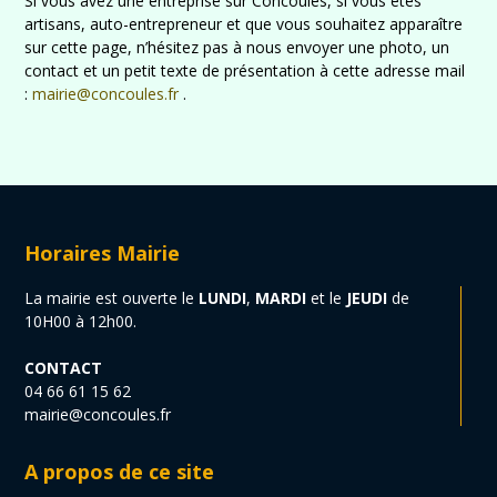
Si vous avez une entreprise sur Concoules, si vous êtes
artisans, auto-entrepreneur et que vous souhaitez apparaître
sur cette page, n’hésitez pas à nous envoyer une photo, un
contact et un petit texte de présentation à cette adresse mail
:
mairie@concoules.fr
.
Horaires Mairie
La mairie est ouverte le
LUNDI
,
MARDI
et le
JEUDI
de
10H00 à 12h00.
CONTACT
04 66 61 15 62
mairie@concoules.fr
A propos de ce site