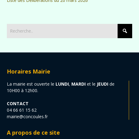
Liste des Délibérations du 20 mars 2026
Horaires Mairie
La mairie est ouverte le
LUNDI
,
MARDI
et le
JEUDI
de
10H00 à 12h00.
CONTACT
04 66 61 15 62
mairie@concoules.fr
A propos de ce site