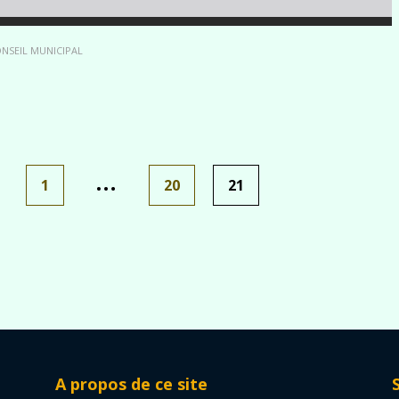
NSEIL MUNICIPAL
…
1
20
21
A propos de ce site