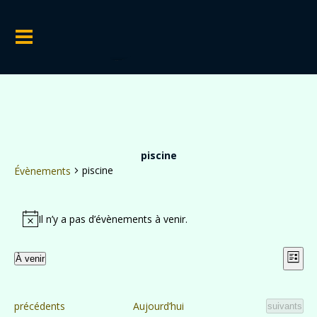
piscine
piscine
Évènements
Évènements
Il n’y a pas d’évènements à venir.
Notice
Nav
Na
À venir
Liste
Sélectionnez
de
par
une
vu
cons
date.
Évènements
précédents
Aujourd’hui
Évènement
suivants
Év