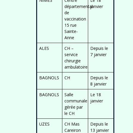
NIMES
Centre
Le 18
départemental
janvier
de
vaccination
15 rue
Sainte-
Anne
ALES
CH –
Depuis le
service
7 janvier
chirurgie
ambulatoire
BAGNOLS
CH
Depuis le
8 janvier
BAGNOLS
Salle
Le 18
communale
janvier
gérée par
le CH
UZES
CH Mas
Depuis le
Careiron
13 janvier