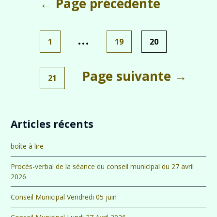
← Page précédente
Pagination
des
publications
…
1
19
20
Page suivante →
21
Articles récents
boîte à lire
Procès-verbal de la séance du conseil municipal du 27 avril
2026
Conseil Municipal Vendredi 05 juin